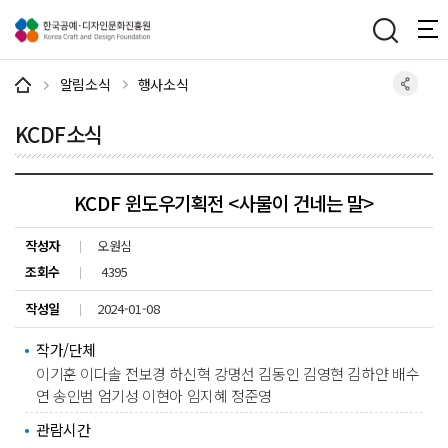
주메뉴 바로가기
본문 바로가기
하단 바로가기
알림소식
행사소식
KCDF소식
KCDF 윈도우기획전 <사물이 건네는 말>
작성자
오원심
조회수
4395
작성일
2024-01-08
작가/단체
이기훈 이다솔 전보경 하신혁 강명선 김동인 김영현 김하얀 배수
연 송인범 엄기성 이현아 임지혜 정준영
관람시간