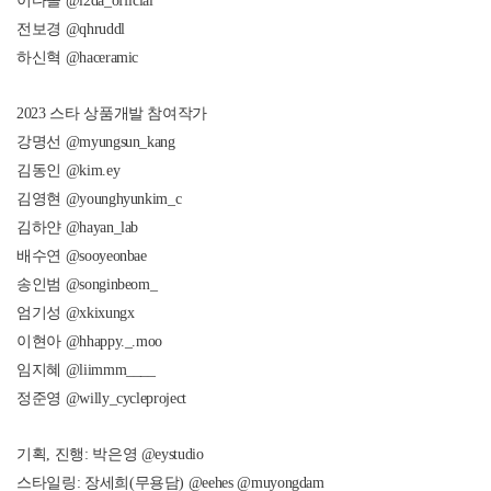
이다솔 @l2da_official
전보경 @qhruddl
하신혁 @haceramic
2023 스타 상품개발 참여작가
강명선 @myungsun_kang
김동인 @kim.ey
김영현 @younghyunkim_c
김하얀 @hayan_lab
배수연 @sooyeonbae
송인범 @songinbeom_
엄기성 @xkixungx
이현아 @hhappy._.moo
임지혜 @liimmm____
정준영 @willy_cycleproject
기획, 진행: 박은영 @eystudio
스타일링: 장세희(무용담) @eehes @muyongdam