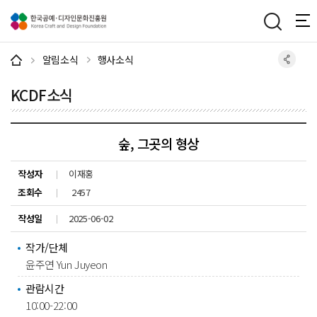
주메뉴 바로가기
본문 바로가기
하단 바로가기
알림소식
행사소식
KCDF소식
숲, 그곳의 형상
작성자
이재홍
조회수
2457
작성일
2025-06-02
작가/단체
윤주연 Yun Juyeon
관람시간
10:00-22:00