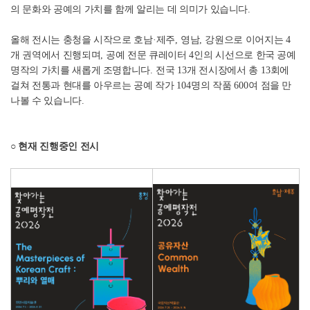
의 문화와 공예의 가치를 함께 알리는 데 의미가 있습니다
.
올해 전시는 충청을 시작으로 호남
·
제주
,
영남
,
강원으로 이어지는
4
개 권역에서 진행되며
,
공예 전문 큐레이터
4
인의 시선으로 한국 공예
명작의 가치를 새롭게 조명합니다
.
전국
13
개 전시장에서 총
13
회에
걸쳐 전통과 현대를 아우르는 공예 작가
104
명의 작품
600
여 점을 만
나볼 수 있습니다
.
○ 현재 진행중인 전시