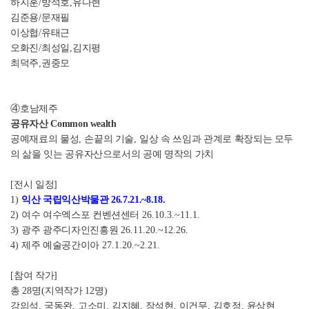
하지훈
/
방석호
,
유다현
김준용
/
문재필
이상협
/
유태근
오화진
/
최성일
,
김지평
최덕주
,
권중모
④
호남제주
공유자산
Common wealth
공예재료의 물성
,
손끝의 기술
,
일상 속 쓰임과 관계로 확장되는 모두
의 삶을 잇는 공유자산으로서의 공예 명작의 가치
[
전시 일정
]
1)
익산 국립익산박물관
26.7.21.~8.18.
2)
여수 여수엑스포 컨벤션센터
26.10.3.~11.1.
3)
광주 광주디자인진흥원
26.11.20.~12.26.
4)
제주 예술공간이아
27.1.20.~2.21.
[
참여 작가
]
총
28
명
(
지역작가
12
명
)
강의석
,
국동완
,
고소미
,
김지혜
,
장석현
,
이건무
,
김호정
,
윤상현