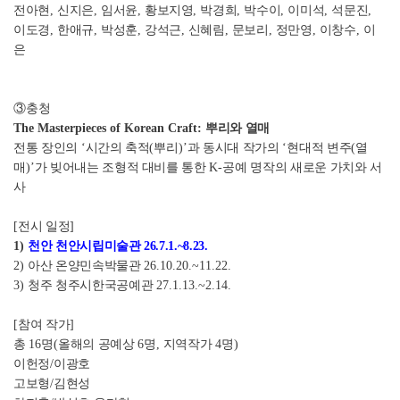
전아현
,
신지은
,
임서윤
,
황보지영
,
박경희
,
박수이
,
이미석
,
석문진
,
이도경
,
한애규
,
박성훈
,
강석근
,
신혜림
,
문보리
,
정만영
,
이창수
,
이
은
③
충청
The Masterpieces of Korean Craft:
뿌리와 열매
전통 장인의
‘
시간의 축적
(
뿌리
)’
과 동시대 작가의
‘
현대적 변주
(
열
매
)’
가 빚어내는 조형적 대비를 통한
K-
공예 명작의 새로운 가치와 서
사
[
전시 일정
]
1)
천안 천안시립미술관
26.7.1.~8.23.
2)
아산 온양민속박물관
26.10.20.~11.22.
3)
청주 청주시한국공예관
27.1.13.~2.14.
[
참여 작가
]
총
16
명
(
올해의 공예상
6
명
,
지역작가
4
명
)
이헌정
/
이광호
고보형
/
김현성