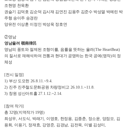
조현영 천욱환
권슬기 김덕호 김순덕 김시재 김연진 김용주 김준수 박성열 박예린 박
주형 송이주 송경란
양유전 이상훈 이정인 박성욱 정호연
②
영남
영남율려
嶺南律呂
영남의 풍토와 절제된 조형미를
,
음률을 뜻하는 율려
(The HeartBeat)
의 질서로 재해석하여 전통과 현대가 공명하는 한국 공예
(
명작
)
의 정
체성
[
전시 일정
]
1)
부산 도모헌
26.8.11.~9.4.
2)
진주 진주철도문화공원 차량정비고
26.10.1.~11.8.
3)
창원 성산아트홀
27.1.12.~2.14.
[
참여 작가
]
총
32
명
(
지역작가
19
명
)
최성우
,
서도식
,
박래기
,
이영호
,
한정용
,
김종춘
,
정소윤
,
양점모
,
김
용회
,
이용기
,
정재효
,
강영준
,
김경남
,
김전욱
,
미별 김성미
,