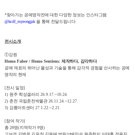
*찾아가는 공예명작전에 대한 다양한 정보는 인스타그램
@kcdf_myeongjak
을 통해 전달드립니다.
전시소개
①
강원
Homo Faber / Homo Sentiens:
제작하다
,
감각하다
공예 재료의 뛰어난 물성과 기술을 통해 감각적 경험을 선사하는 공예
명작의 현재
[
전시 일정
]
1)
원주 학성갤러리
26.9.17.~10.24.
2)
춘천 국립춘천박물관
26.11.24.~12.27.
3)
강릉아트센터
27.1.22.~2.21.
[
참여 작가
]
총
28
명
(
지역작가
9
명
)
고보경 김병욱 김우찬 김윤배 방림삼베민속 원주한지 이태훈 정용진