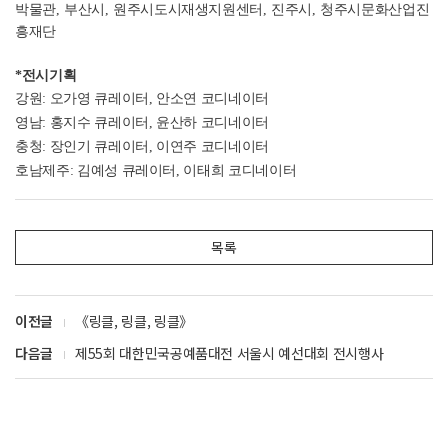
박물관
,
부산시
,
원주시도시재생지원센터
,
진주시
,
청주시문화산업진
흥재단
*전시기획
강원: 오가영 큐레이터, 안소연 코디네이터
영남: 홍지수
큐레이터,
윤산하
코디네이터
충청: 장인기
큐레이터,
이연주
코디네이터
호남제주: 김예성
큐레이터,
이태희
코디네이터
목록
이전글
《링클, 링클, 링클》
다음글
제55회 대한민국공예품대전 서울시 예선대회 전시행사