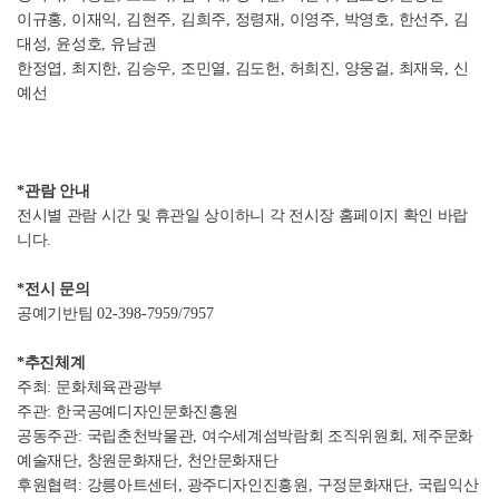
이규홍
,
이재익
,
김현주
,
김희주
,
정령재
,
이영주
,
박영호
,
한선주
,
김
대성
,
윤성호
,
유남권
한정엽
,
최지한
,
김승우
,
조민열
,
김도헌
,
허희진
,
양웅걸
,
최재욱
,
신
예선
*
관람 안내
전시별 관람 시간 및 휴관일 상이하니 각 전시장 홈페이지 확인 바랍
니다
.
*
전시 문의
공예기반팀
02-398-7959/7957
*추진체계
주최
:
문화체육관광부
주관
:
한국공예디자인문화진흥원
공동주관
:
국립춘천박물관
,
여수세계섬박람회 조직위원회
,
제주문화
예술재단
,
창원문화재단
,
천안문화재단
후원협력
:
강릉아트센터
,
광주디자인진흥원
,
구정문화재단
,
국립익산