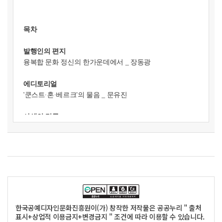
목차
발행인의 편지
융복합 문화 정신의 한가운데에서 _ 장동광
에디토리얼
'쿤스트·혼
·베르크'의 물음 _ 문유진
사색의 길목
여럿이 어울려 서서, 표표히 _ 최재혁
돋보기
반동과 호흡의 시간, 김규가 길어 올린 목기 _ 조새미
이윤희의 장면들 ― 백색 표면, 금빛 호흡 _ 이연주
특집 청주공예비엔날레 1999-2025
한국공예디자인문화진흥원이(가) 창작한 저작물은 공공누리 " 출처
특집 1 청주공예비엔날레 25년
표시+상업적 이용금지+변경금지 " 조건에 따라 이용할 수 있습니다.