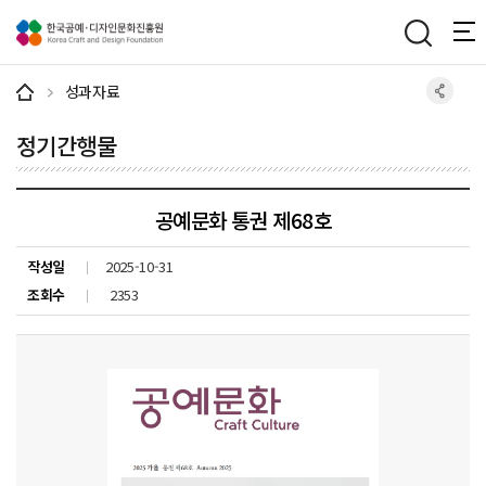
주메뉴 바로가기
본문 바로가기
하단 바로가기
성과자료
정기간행물
공예문화 통권 제68호
작성일
2025-10-31
조회수
2353