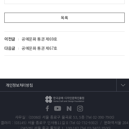
청주공예비엔날레 1999-2023: 사반세기 공예 담론의 흐
름 _ 문유진
-인터뷰 _ 장동광·최공호·임창섭·박남희·임미선
목록
-부록 청주국제공예공모전 1999-2025 _ 박소정
사람과 물질의 관계를 짓는 공예: 더 나은 내일을 위한 사고
이전글
공예문화 통권 제69호
의 전환 _ 이정우-임우근준
다음글
공예문화 통권 제67호
특집 2 2025 청주공예비엔날레
과거, 지금, 미래를 연결하다: 세상 짓기 Re-Crafting
Tomorrow _ 강재영
본전시 하이라이트 ― 세상을 짓는 일곱 가지 방법: 마르친
루삭,
프란체스코 시메티, CO-MELT, 모나 오렌, 카티야 트
개인정보처리방침
라불시,
유디 술리스티요, 재키 청 _ 편집부
청주국제공예공모전 수상작 9: 이시평, 율리아 오버마이어,
키미에 이노, 마테오 크레마드, 리처드 맥베티스, 리지종, 김
윤환,
임종석, 조은희
Summary
사무실 : (03060) 서울 종로구 율곡로 53, 5층 (Tel 02-398-7900)
갤러리 : (03145) 서울 종로구 인사동11길 8 (Tel 02-732-9382) / 문화역서울 284
Cheongju Craft Biennale 1999-2025
: (04509) 서울 중구 통일로 1, 100-162 (Tel 02-3407-3500)