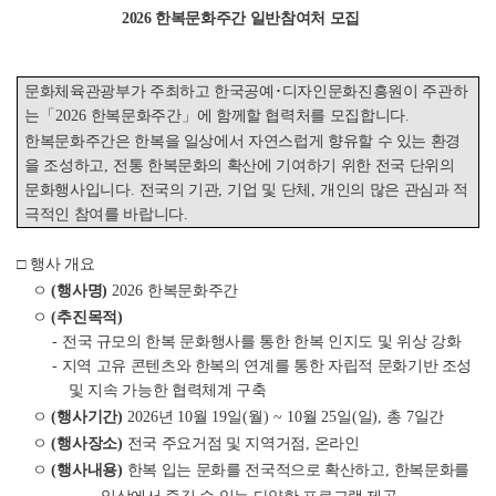
2026 한복문화
주간 일반참여처 모집
문화체육관광부가 주최하고 한국공예
･
디자인문화진흥원이 주관하
는
「
2026
한복문화주간
」
에 함께할 협력처를 모집합니다
.
한복문화주간은 한복을 일상에서 자연스럽게 향유할 수 있는 환경
을 조성하고
,
전통 한복문화의 확산에 기여하기 위한 전국 단위의
문화행사입니다
.
전국의 기관
,
기업 및 단체
,
개인의 많은 관심과 적
극적인 참여를 바랍니다
.
□
행사 개요
ㅇ
(
행사명
)
2026
한복문화주간
ㅇ
(
추진목적
)
-
전국 규모의 한복 문화행사를 통한 한복 인지도 및 위상 강화
-
지역 고유 콘텐츠와 한복의 연계를 통한 자립적 문화기반 조성
및 지속 가능한 협력체계 구축
ㅇ
(
행사기간
)
2026
년
10
월
19
일
(
월
) ~ 10
월
25
일
(
일
),
총
7
일간
ㅇ
(
행사장소
)
전국 주요거점 및 지역거점
,
온라인
ㅇ
(
행사내용
)
한복 입는 문화를 전국적으로 확산하고
,
한복문화를