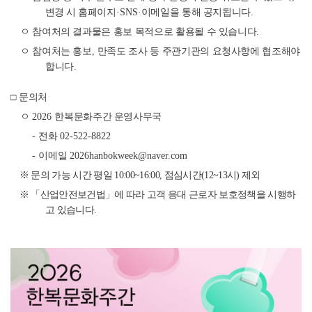
변경 시
홈페이지
·SNS·
이메일을 통해 공지됩니다
.
ㅇ 참여처의 결과물은 홍보 목적으로 활용될 수 있습니다
.
ㅇ 참여처는 홍보
,
만족도 조사 등 주관기관의 요청사항에 협조해야
합니다
.
□
문의처
ㅇ
2026
한복문화주간 운영사무국
-
전화
02-522-8822
-
이메일
2026hanbokweek@naver.com
※
문의 가능 시간 평일
10:00~16:00,
점심시간
(12~13
시
)
제외
※ 「
산업안전보건법
」
에 따라 고객 응대 근로자 보호정책을 시행하
고 있습니다
.