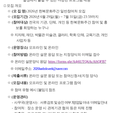
일상에서 즐길 수 있는 다양한 프로그램 제공
□
모집 개요
ㅇ
(
모 집 명
)
2026
년 한복문화주간 일반참여처 모집
ㅇ
(
모집기간
)
2026
년
6
월
29
일
(
월
) ~ 7
월
31
일
(
금
) 23:59
까지
ㅇ
(
참여대상
)
전국의 기관
,
단체
,
개인 등 한복문화주간 참여 및 홍
보를 희망하는 누구나
※
지자체
,
재단
,
박물관
·
미술관
,
갤러리
,
학회
·
단체
,
교육기관
,
개인
사업자 등
ㅇ
(
운영장소
)
오프라인 및 온라인
ㅇ
(
참여방법
)
온라인 설문 응답 또는 지정양식의 이메일 접수
※
온라인 설문양식 응답
:
https://forms.gle/A4j6UTQ6AcAftQFB7
※
이메일주소
:
2026hanbokweek@naver.com
ㅇ
(
제출서류
)
온라인 설문 응답 또는 참여신청서
(
지정 양식
)
ㅇ
(
모집내용
)
오프라인 및 온라인 프로그램 참여
※
참여 유형 예시
[
붙임
1]
참조
ㅇ
(
운영관리
)
-
사무국
(
운영사
) :
서류 검토 및 승인 여부
3
영업일 이내
/
이메일 안내
-
참여처
:
장소 운영 시 관계기관 협의 등은 자체 진행