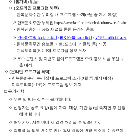
ㅇ
(
참가비
)
없음
ㅇ
(
오프라인 프로그램 혜택
)
-
한복문화주간 누리집 내 프로그램 소개
(9
월 중 게시 예정
)
※
한복문화주간 누리집
https://www.kcdf.or.kr/hanbokcultureweek/main
-
한복진흥센터
SNS
채널을 통한 온라인 홍보
※
인스타그램
hackr.official
/
페이스북
hacofficial
/
유튜브
officialhackr
-
한복문화주간 홍보물 키트
(
포스터
,
리플렛 등
)
제공
-
디렉토리북
(PDF)
에 프로그램 정보 게재
※
우수 콘텐츠 및 다년도 참여프로그램은 주요 홍보 채널 우선 노
출 예정
ㅇ
(
온라인 프로그램 혜택
)
-
한복문화주간 누리집 내 프로그램 소개
(9
월 중 게시 예정
)
-
디렉토리북
(PDF)
에 프로그램 정보 게재
□
유의사항
ㅇ 우편 및 방문 접수는 불가합니다
.
ㅇ 신청자는 공모 요강
(
참여 자격
,
대상
,
기간 등
)
을 숙지한 후 신청
해야 합니다
.
ㅇ 허위기재
,
서류 미비 시 결격 처리될 수 있습니다
.
ㅇ
감염병 등 외부 변수로 인해 행사 일정이 변경
·
취소될 수 있으며
,