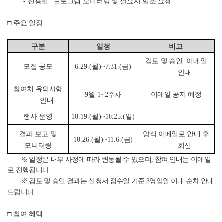
-
진흥원
:
프로그램 모니터링 및 필요시 협조 요청
□
주요 일정
구분
일정
비고
검토 및 승인
:
이메일
모집 공모
6.29.(
월
)~7.31.(
금
)
안내
참여처 유의사항
9
월
1~2
주차
이메일 공지 예정
안내
행사 운영
10.19.(
월
)~10.25.(
일
)
-
결과 보고 및
양식 이메일로 안내 후
10.26.(
월
)~11.6.(
금
)
모니터링
회신
※
일정은 내부 사정에 따라 변동될 수 있으며
,
참여 안내는 이메일
로 진행됩니다
.
※
검토 및 승인 결과는 신청서 접수일 기준
3
영업일 이내 순차 안내
드립니다
.
□
참여 혜택