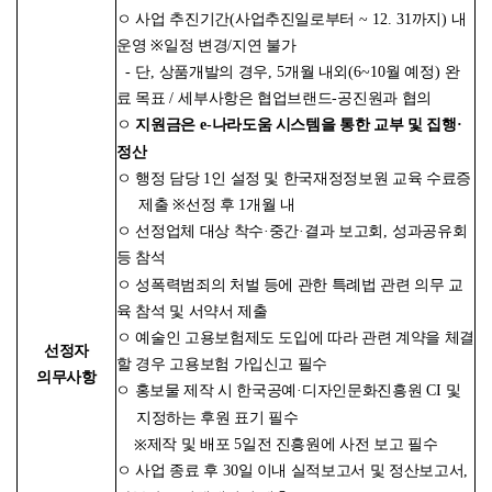
ㅇ 사업 추진기간
(
사업추진일로부터
~ 12. 31
까지
)
내
운영
※
일정 변경
/
지연 불가
-
단
,
상품개발의 경우
, 5
개월 내외
(6~10
월 예정
)
완
료 목표
/
세부사항은 협업브랜드
-
공진원과 협의
ㅇ
지원금은
e-
나라도움 시스템을 통한 교부 및 집행
·
정산
ㅇ 행정 담당
1
인 설정 및 한국재정정보원 교육 수료증
제출
※
선정 후
1
개월 내
ㅇ 선정업체 대상 착수
·
중간
·
결과 보고회
,
성과공유회
등 참석
ㅇ 성폭력범죄의 처벌 등에 관한 특례법 관련 의무 교
육 참석 및 서약서 제출
ㅇ 예술인 고용보험제도 도입에 따라 관련 계약을 체결
선정자
할 경우 고용보험 가입신고 필수
의무사항
ㅇ 홍보물 제작 시 한국공예
·
디자인문화진흥원
CI
및
지정하는 후원 표기 필수
제작 및 배포
5
일전 진흥원에 사전 보고 필수
※
ㅇ 사업 종료 후
30
일 이내 실적보고서 및 정산보고서
,