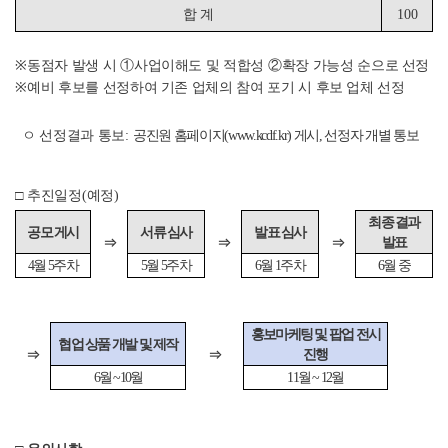
합 계
100
※
동점자 발생 시
①
사업이해도 및 적합성
②
확장 가능성 순으로 선정
※
예비 후보를 선정하여 기존 업체의 참여 포기 시 후보 업체 선정
ㅇ 선정결과 통보
:
공진원
홈페이지
(www.kcdf.kr)
게시
,
선정자 개별 통보
□
추진일정
(
예정
)
최종 결과
공모 게시
서류 심사
발표 심사
발표
⇒
⇒
⇒
4
월
5
주차
5
월
5
주차
6
월
1
주차
6
월 중
홍보마케팅 및 팝업 전시
협업 상품 개발 및 제작
진행
⇒
⇒
6
월
~10
월
11
월
~ 12
월