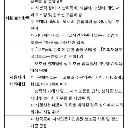
공과금 등 운영경비
ㅇ 자본적 경비: 자산취득비, 시설비, 수선비, 개인 서
버 호스팅 및 솔루션 구입비 등
지원 불가항목
ㅇ 부대비: 숙박비, 택시비, 간담회비 등 여비, 업무추
진비
ㅇ 기타 해당사업과 직접적인 연관이 없는 간접경비,
보조금 전용카드 사용제한 업종
ㅇ ｢보조금의 관리에 관한 법률･시행령｣, ｢기획재정부
국고보조금 통합 관리 지침｣ 외
보조금 관계법령 상 보조금 집행질서 위반행위 적용
대상 단체
ㅇ ｢문체부 소관 국고보조금 운영관리지침｣ 제10조제1
지원자격
항1호 바~아목에 따라
제외대상
성폭력 가해자 및 그 자가 포함된 단체, 성희롱 신고
자에게 불리한 처우를 한 사업주 등
ㅇ 지원신청 내용이 허위로 밝혀질 경우 심의에서 제외
되거나 지원 취소
ㅇ 한국공예
·
디자인문화진흥원 보조금 사용 및 정산
기준 준용