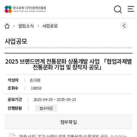
주메뉴 바로가기
본문 바로가기
하단 바로가기
알림소식
사업공모
사업공모
2025 브랜드연계 전통문화 상품개발 사업 「협업과제별
전통문화 기업 및 창작자 공모」
작성자
손다원
조회수
18058
공모기간
2025-04-29 ~ 2025-05-23
진행현황
접수마감
첨부파일
[제출서류] 2025 브랜드연계 전통문화 상품개발 공모_ㅇㅇㅇ(참가자명).hwp