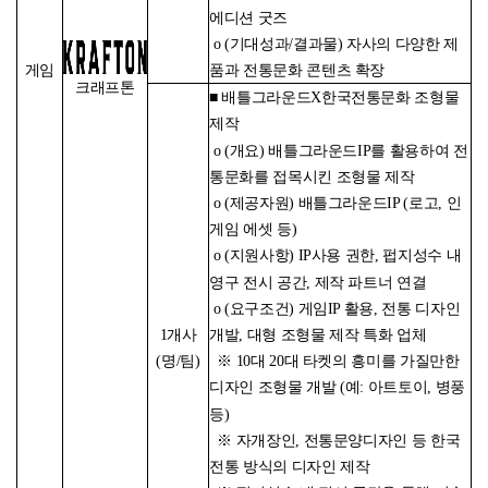
에디션 굿즈
o (기대성과/결과물) 자사의 다양한 제
게임
품과 전통문화 콘텐츠 확장
크래프톤
■ 배틀그라운드X한국전통문화 조형물
제작
o (개요) 배틀그라운드IP를 활용하여 전
통문화를 접목시킨 조형물 제작
o (제공자원) 배틀그라운드IP (로고, 인
게임 에셋 등)
o (지원사항) IP사용 권한, 펍지성수 내
영구 전시 공간, 제작 파트너 연결
o (요구조건) 게임IP 활용, 전통 디자인
개발, 대형 조형물 제작 특화 업체
1개사
※ 10대 20대 타켓의 흥미를 가질만한
(명/팀)
디자인 조형물 개발 (예: 아트토이, 병풍
등)
※ 자개장인, 전통문양디자인 등 한국
전통 방식의 디자인 제작