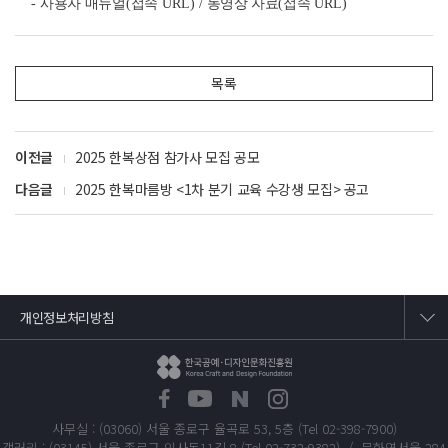
-
사용자 매뉴얼
(
접속
URL
) /
동영상 자료
(
접속
URL
)
목록
이전글
2025 한복상점 참가사 모집 공모
다음글
2025 한복마름방 <1차 분기 교육 수강생 모집> 공고
개인정보처리방침
사무실 : (03060) 서울 종로구 율곡로 53, 5층 (Tel 02-398-7900)
갤러리 : (03145) 서울 종로구 인사동11길 8 (Tel 02-732-9382) / 문화역서울 284