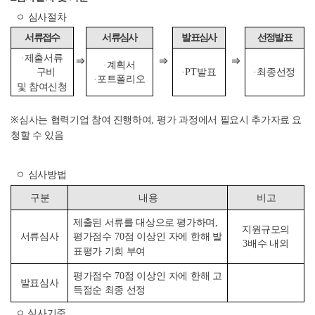
ㅇ 심사절차
서류접수
서류심사
발표심사
선정발표
·
제출서류
⇒
⇒
⇒
·
계획서
·PT
발표
·
최종선정
구비
·
포트폴리오
및 참여신청
※
심사는 협력기업 참여 진행하여
,
평가 과정에서 필요시 추가자료 요
청할 수 있음
ㅇ 심사방법
구 분
내 용
비 고
제출된 서류를 대상으로 평가하며
,
지원규모의
서류심사
평가점수
70
점 이상인 자에 한해 발
3
배수 내외
표평가 기회 부여
평가점수
70
점 이상인 자에 한해 고
발표심사
득점순 최종 선정
ㅇ 심사기준