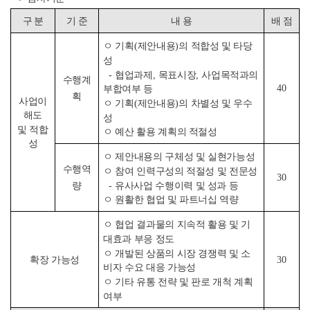
구 분
기 준
내 용
배 점
ㅇ 기획
(
제안내용
)
의 적합성 및 타당
성
-
협업과제
,
목표시장
,
사업목적과의
수행계
40
부합여부 등
획
사업이
ㅇ 기획
(
제안내용
)
의 차별성 및 우수
해도
성
및 적합
ㅇ 예산 활용 계획의 적절성
성
ㅇ 제안내용의 구체성 및 실현가능성
수행역
ㅇ 참여 인력구성의 적절성 및 전문성
30
-
유사사업 수행이력 및 성과 등
량
ㅇ 원활한 협업 및 파트너십 역량
ㅇ 협업 결과물의 지속적 활용 및 기
대효과 부응 정도
ㅇ 개발된 상품의 시장 경쟁력 및 소
확장 가능성
30
비자 수요 대응 가능성
ㅇ 기타 유통 전략 및 판로 개척 계획
여부