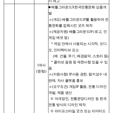
지 제고
■ 배틀그라운드X한국전통문화 상품개
발
o (개요) 배틀그라운드IP를 활용하여 전
통문화를 접목시킨 굿즈 제작
o (제공자원) 배틀그라운드IP (로고, 인
게임 에셋 등)
* 게임 안에서 사용되는 시각적, 오디
오, 인터랙티브 요소
(예: 건물, 무기, 배경음악, 스토리 등)
* 콜라보 음원 등 제한사항 있을 수 있
1개사
음.
(명/팀)
o (지원사항) IP사용 권한, 펍지성수 내
판매, 자사 플랫폼 홍보
o (요구조건) 게임IP 활용, 전통 디자인
개발, 제품 생산
※ 자개장인, 전통문양디자인 등 한국
전통 방식의 디자인 제작
※ 라이프스타일 굿즈 또는 리미티드