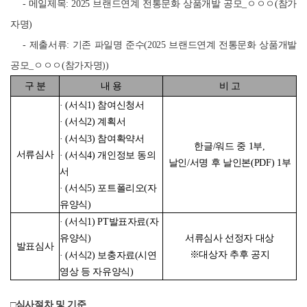
- 메일제목: 2025 브랜드연계 전통문화 상품개발 공모_ㅇㅇㅇ(참가
자명)
- 제출서류: 기존 파일명 준수(
2025 브랜드연계 전통문화 상품개발
공모_ㅇㅇㅇ(참가자명))
구 분
내 용
비 고
· (서식1) 참여신청서
· (서식2) 계획서
· (서식3) 참여확약서
한글/워드 중 1부,
서류심사
· (서식4) 개인정보 동의
날인/서명 후 날인본(PDF) 1부
서
· (서식5) 포트폴리오(자
유양식)
· (서식1) PT발표자료(자
서류심사 선정자 대상
유양식)
발표심사
※대상자 추후 공지
· (서식2) 보충자료(시연
영상 등 자유양식)
□심사절차 및 기준