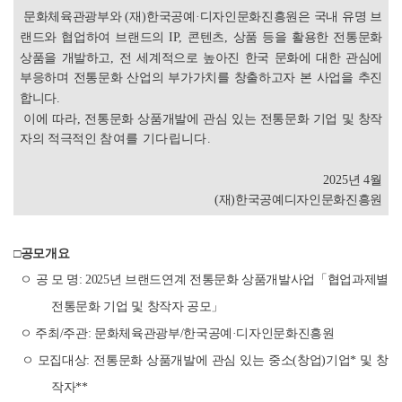
문화체육관광부와
(
재
)
한국공예
·
디자인문화진흥원은 국내 유명 브
랜드와 협업하여
브랜드의
IP,
콘텐츠
,
상품 등을 활용한 전통문화
상품을 개발하고
,
전 세계적으로 높아진 한국 문화에 대한 관심에
부응하며 전통문화 산업의 부가가치를 창출하고자 본 사업을 추진
합니다
.
이에 따라
,
전통문화 상품개발에 관심 있는 전통문화 기업 및 창작
자의 적극적인
참여를 기다립니다
.
2025
년
4
월
(
재
)
한국공예디자인문화진흥원
□공모개요
ㅇ 공 모 명: 2025년 브랜드연계 전통문화 상품개발사업「협업과제별
전통문화 기업 및 창작자 공모」
ㅇ 주최/주관: 문화체육관광부/한국공예·디자인문화진흥원
ㅇ 모집대상: 전통문화 상품개발에 관심 있는 중소(창업)기업* 및 창
작자**