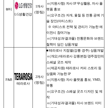
o (지원사항) 자사 IP 무상활용, 자사 플
1개사
뷰티
랫폼 홍보
(명/팀)
LG생활건강
o (요구조건) 자개, 옻칠 등 전통 공예 기
술 장인(아티스트)
※ 아티스트 컨택 및 관리가 가능한 에
이전시 참여가능
o (기대성과/결과물) 전통문화와 브랜드
철학이 담긴 상품개발
■ 테라로사 지점별(강릉·경주) 상품개발
o (개요) 테라로사 강릉본점/경주점만의
스페셜 굿즈 제작
o (제공자원) 테라로사 커피 스토리 등
상품화 가능한 IP
2개사
F&B
o (지원사항) 자사 플랫폼 홍보, VMD,
(명/팀)
테라로사
유통
o (요구조건) 스페셜 굿즈 디자인 및 제
작
o (기대성과/결과물) 자사 브랜드 이미