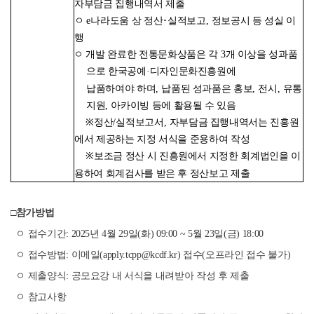
자부담금 집행내역서 제출
ㅇ
e
나라도움 상 정산
･
실적보고
,
정보공시 등 성실 이
행
ㅇ 개발 완료한 전통문화상품은 각
3
개 이상을 성과품
으로 한국공예
·
디자인문화진흥원에
납품하여야 하며
,
납품된 성과품은 홍보
,
전시
,
유통
지원
,
아카이빙 등에 활용될 수 있음
※
정산
/
실적보고서
,
자부담금 집행내역서는 진흥원
에서 제공하는 지정 서식을 준용하여 작성
※
보조금 정산 시 진흥원에서 지정한 회계법인을 이
용하여 회계검사를 받은 후 정산보고 제출
□참가방법
ㅇ 접수기간: 2025년 4월 29일(화) 09:00 ~ 5월 23일(금) 18:00
ㅇ 접수방법: 이메일(apply.tcpp@kcdf.kr) 접수(오프라인 접수 불가)
ㅇ 제출양식: 공모요강 내 서식을 내려받아 작성 후 제출
ㅇ 참고사항