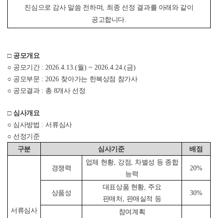
진심으로 감사 말씀 전하며
,
최종 선정 결과를 아래와 같이
공고합니다
.
□
공모개요
○
공모기간
: 2026.4.13.(월) ~ 2026.4.24.(금)
○
공모부문
: 2026
찾아가는 한복상점 참가사
○
공모결과
:
총
8
개사 선정
□
심사개요
○
심사방법
:
서류심사
○
선정기준
구분
심사기준
배점
업체 현황
,
강점
,
차별성 등 종합
경쟁력
20%
능력
대표상품 현황
,
주요
상품성
30%
판매처
,
판매실적 등
서류심사
참여계획