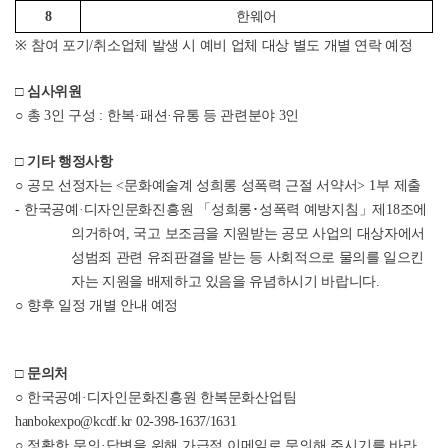
8
한웨어
※
참여 포기
/
취소업체 발생 시 예비 업체 대상 별도 개별 연락 예정
□
심사위원
○
총
3
인 구성
: 한복
·
패션
·
유통 등 관련
분야
3
인
□
기타 행정사항
○
공모 선정자는
<
문화예술계 성희롱 성폭력 근절 서약서
> 1
부 제출
-
한국공예
·
디자인문화진흥원
「
성희롱
･
성폭력 예방지침
」
제
18
조에
의거하여
,
국고
보조금을 지원받는 공모 사업의 대상자에서
성범죄 관련 유죄판결을 받는 등 사회적으로 물의를 일으킨
자는 지원을 배제하고 있음을 유념하시기 바랍니다
.
○
향후 일정 개별 안내 예정
□
문의처
○
한국공예
·
디자인문화진흥원 한복문화산업팀
hanbokexpo@kcdf.kr
02-398-1637/1631
○
정확한 문의
·답변을 위해 가급적 이메일로 문의해 주시기를 바라