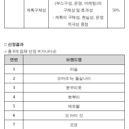
(
부스구성
,
운영
,
마케팅
)
의
계획구체성
50%
구체성 및 효과성
- 계획의 구체성, 현실성, 운영
적극성 중점
□
선정결과
○
총
8
개 업체 선정
※
가나다순
연번
브랜드명
1
리슬
2
꼬마크
by
돌실나이
3
분우리옷
4
뽀뿌리
5
에트왈
6
오 마이 갓
7
오묘