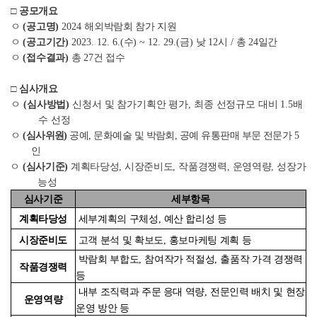
□
공모개요
ㅇ
(
공고명
)
2024
해외박람회 참가 지원
ㅇ
(
공고기간
)
2023. 12. 6.(
수
) ~ 12. 29.(
금
)
낮
12
시
/
총
24
일간
ㅇ
(
접수결과
)
총
27
건 접수
□
심사개요
ㅇ
(
심사방법
)
신청서 및 참가기획안 평가
,
최종 선정규모 대비
1.5
배
수 선정
ㅇ
(
심사위원
)
공예
,
문화예술 및 박람회
,
공예 유통판매 부문 전문가
5
인
ㅇ
(
심사기준
)
계획타당성
,
시장준비도
,
작품경쟁력
,
운영역량
,
성장가
능성
심사기준
세부항목
계획타당성
세부계획의 구체성
,
예산 합리성 등
시장준비도
고객 분석 및 확보도
,
홍보마케팅 계획 등
박람회 부합도
,
참여작가 적절성
,
출품작 가격 경쟁력
작품경쟁력
등
내부 조직력과 주문 응대 역량
,
전문인력 배치 및 현장
운영역량
운영 방안 등