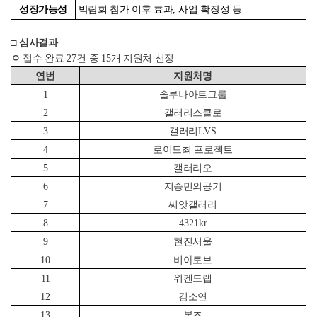
성장가능성
박람회 참가 이후 효과
,
사업 확장성 등
□
심사결과
ㅇ
접수 완료
27
건 중
15
개 지원처 선정
연번
지원처명
1
솔루나아트그룹
2
갤러리스클로
3
갤러리
LVS
4
로이드최 프로젝트
5
갤러리오
6
지승민의공기
7
씨앗갤러리
8
4321kr
9
현진서울
10
비아토브
11
위켄드랩
12
김소연
13
본즈