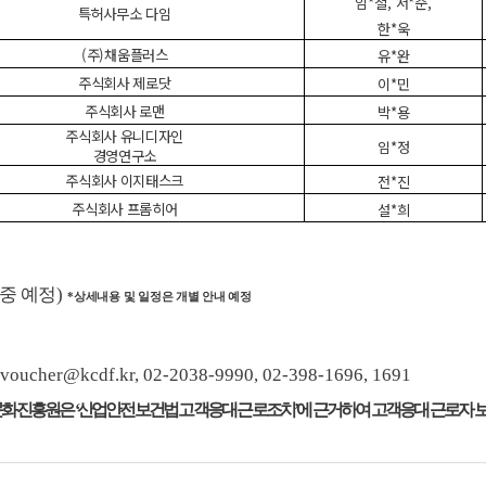
임
*
철
,
서
*
준
,
특허사무소 다임
한
*
욱
(
주
)
채움플러스
유
*
완
주식회사 제로닷
이
*
민
주식회사 로맨
박
*
용
주식회사 유니디자인
임
*
정
경영연구소
주식회사 이지태스크
전
*
진
주식회사 프롬히어
설
*
희
 중 예정
)
*
상세내용 및 일정은 개별 안내 예정
_voucher@kcdf.kr, 02-2038-9990, 02-398-1696, 1691
문화진흥원은
‘
산업안전보건법 고객응대 근로조치
’
에 근거하여 고객응대 근로자 