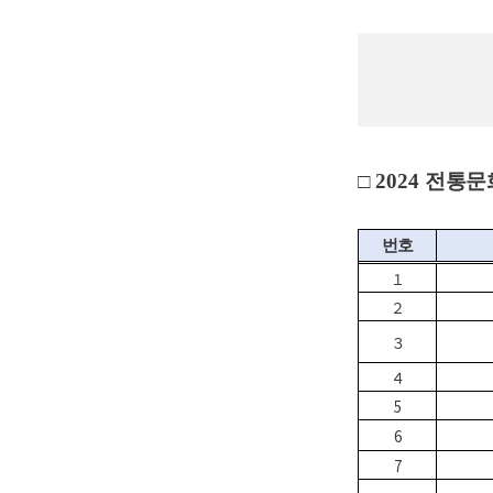
□
2024
전통문
번호
１
２
３
４
5
6
7