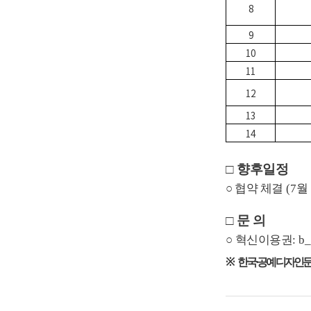
8
9
10
11
12
13
14
□
향후일정
○
협약 체결
(7
월
□
문 의
○
혁신이용권
: b
※
한국
·
공예디자인