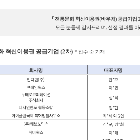
『
전통문화 혁신이용권
(
바우처
)
공급기업
모든 분들께 감사드리며
,
선정 결과를 
화 혁신이용권 공급기업
(2
차
)
*
접수 순 기재
회사명
대표자명
인디팬
(
주
)
한
*
호
프레임웍스
이
*
민
누메로코퍼레이션
심
*
석
주식회사
디자인인포 협동조합
김
*
현
아이플랜국제 특허법률사무소
최
*
식 외
2
인
(
주
)
웨보노믹스
김
*
군
,
양
*
희
위미웍스
이
*
래