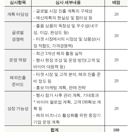
심사항목
심사 세부내용
배점
-
글로벌 시장 진출 계획의 구체성
계획 타당성
20
-
예산계획의 현실성 및 합리성 등
-
출품 상품의 독창성 및 우수성
(
내구
성
,
미감
,
완성도 등
)
글로벌
20
-
타겟
시장에서의 시장성 및 상품성
(
시
경쟁력
장 적합도
,
가격경쟁력
)
-
최근
3
개년 해외 활동 실적
운영 역량
20
-
행사 현장 조성 및 운영 방안
(
고객 및
바이어 대응력 등
)
-
타겟 시장 및 고객 분석
,
해외 진출 준
해외진출
20
비 정도 등
준비도
-
홍보 마케팅 계획
,
판매 전략
-
행사 참가 사후 관리 계획
,
기대효과
*
바이어 팔로업 계획
,
고객
DB
확보 계
성장 가능성
20
획 등
-
해외 비즈니스 활성화를 위한 중장기
기업 운영 계획
합계
100