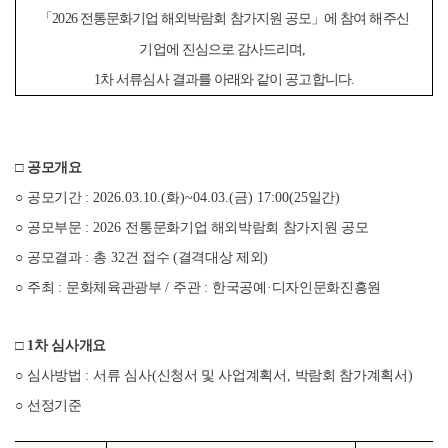
「
2026
전통문화기업 해외박람회 참가지원 공모
」
에 참여 해주신
기업에 진심으로 감사드리며
,
1
차 서류심사 결과를 아래와 같이 공고합니다
.
□
공모개요
○
공모기간
: 2026.03.10.(
화
)~04.03.(
금
) 17:00(25
일간
)
○
공모부문
: 2026
전통문화기업 해외박람회 참가지원 공모
○
공모결과
:
총
32
건 접수
(
결격대상 제외
)
○
주최
:
문화체육관광부
/
주관
:
한국공예
·
디자인문화진흥원
□
1
차 심사개요
○
심사방법
:
서류 심사
(
신청서 및 사업계획서
,
박람회 참가계획서
)
○
선정기준