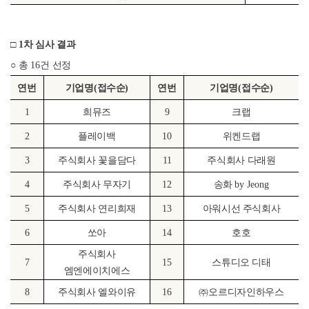
□
1
차 심사 결과
○
총
16
건 선정
연번
기업명
(
접수순
)
연번
기업명
(
접수순
)
1
희뮤즈
9
크랩
2
플레이백
10
위켄드랩
3
주식회사 꽃을담다
11
주식회사 다래원
4
주식회사 무자기
12
송화
by Jeong
5
주식회사 연리희재
13
아워시선 주식회사
6
쏘아
14
호호
주식회사
7
15
스튜디오 디태
엠엔에이치에스
8
주식회사 엘와이유
16
㈜
오르디자인하우스