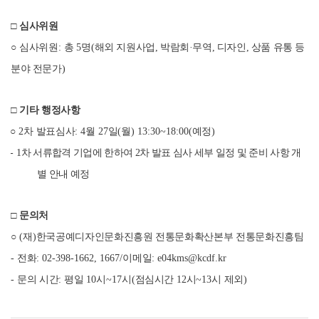
□
심사위원
○
심사위원
:
총
5
명
(
해외 지원사업
,
박람회
·
무역
,
디자인
,
상품 유통 등
분야 전문가
)
□
기타 행정사항
○
2
차 발표심사
: 4
월
27
일
(
월
) 13:30~18:00(
예정
)
-
1
차 서류합격 기업에 한하여
2
차 발표 심사 세부 일정 및 준비 사항 개
별 안내 예정
□
문의처
○
(
재
)
한국공예디자인문화진흥원 전통문화확산본부 전통문화진흥팀
-
전화
: 02-398-1662, 1667/
이메일
: e04kms@kcdf.kr
-
문의 시간
:
평일
10
시
~17
시
(
점심시간
12
시
~13
시 제외
)