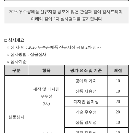
2026
우수공예품 신규지정 공모에 많은 관심과 참여 감사드리며
,
아래와 같이
2
차 심사결과를 공지합니다
□
심사개요
○
심 사 명
: 2026
우수공예품 신규지정 공모
2
차 심사
○
심사방법
:
실물심사
○
심사기준
구분
항목
평가 요소 및 기준
배점
공예적 가치
10
제작 및 디자인
상품 사용성
10
우수성
디자인 심미성
20
(60)
기술 우수성
20
실물심사
상품 경제성
10
가격 적정성
10