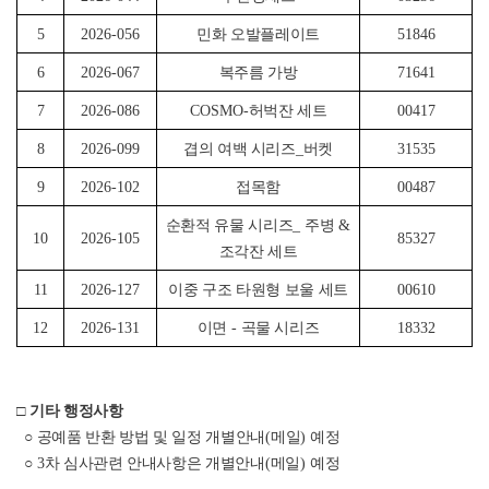
5
2026-056
민화 오발플레이트
51846
6
2026-067
복주름 가방
71641
7
2026-086
COSMO-
허벅잔 세트
00417
8
2026-099
겹의 여백 시리즈
_
버켓
31535
9
2026-102
접목함
00487
순환적 유물 시리즈
_
주병
&
10
2026-105
85327
조각잔 세트
11
2026-127
이중 구조 타원형 보울 세트
00610
12
2026-131
이면
-
곡물 시리즈
18332
□
기타 행정사항
○
공예품 반환 방법 및 일정 개별안내
(
메일
)
예정
○
3
차 심사관련 안내사항은 개별안내
(
메일
)
예정