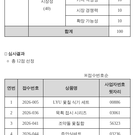
시장성
(40)
시장 경쟁력
10
확장 가능성
10
합계
100
□
심사결과
○
총
12
점 선정
※
접수번호순
사업자번호
연번
접수번호
상품명
뒷자리
1
2026-005
LYU
옻칠 식기 세트
00886
2
2026-036
묵획 접시 시리즈
03061
3
2026-041
조약돌 옻칠합
56323
4
2026-044
주안상세트
03236