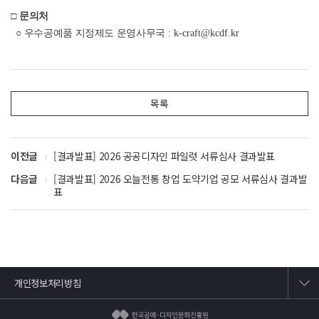
□
문의처
○
우수공예품 지정제도 운영사무국
: k-craft@kcdf.kr
목록
이전글
[결과발표] 2026 공공디자인 파일럿 서류심사 결과발표
다음글
[결과발표] 2026 오늘전통 창업 도약기업 공모 서류심사 결과발
표
개인정보처리방침