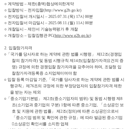
○
계약방법
–
제한
(
총액
)
협상에의한계약
○
입찰방식
–
전자입찰
(http://www.g2b.go.kr)
○
전자입찰서 개시일시
–
2025.07.31.(
목
) 17
시
00
분
○
전자입찰서 마감일시
–
2025.08.11.(
월
) 11
시
00
분
○
개찰일시
–
제안서 기술능력평가 후 개찰
○
개찰장소
–
입찰집행관
PC(
http://www.g2b.go.kr
)
2.
입찰참가자격
○「
국가를 당사자로 하는 계약에 관한 법률 시행령
」
제
12
조
(
경쟁입
찰의 참가자격
)
및 동법 시행규칙 제
14
조
(
입찰참가자격요건의 증
명
)
규정에 의한 경쟁입찰 참가자격을 갖추어야 하며
,
조달청 입
찰참가자격등록증 소지업체이여야 함
○
입찰 등록 마감일 기준
,
「
국가를 당사자로 하는 계약에 관한 법률 시
행규칙
」
제
76
조의 규정에 의한 부정당업자의 입찰참가자격 제한
을 받는 자는 제외
○「
중소기업기본법
」
제
2
조
(
중소기업자의 범위
)
및 동법 시행령 제
8
조
(
소기업과 중기업의 구분
) 1
항에 따른 중소기업
,
「
소상공인 보
호 및 지원에 관한 법률
」
제
2
조
(
정의
)
에 따른 소상공인으로서
「
중소기업 범위 및 확인에 관한 규정
」
에 따라 발급된 중소기업

소상공인 확인서를 소지한 업체