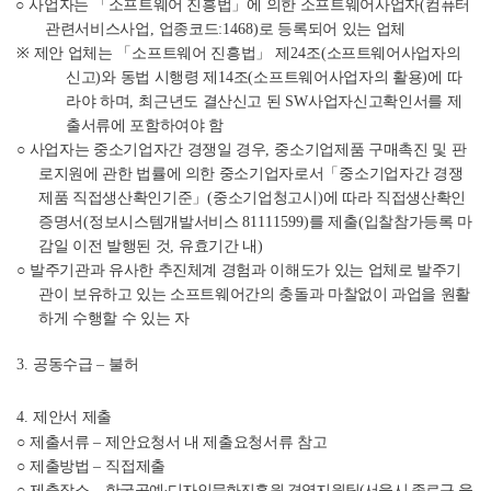
○
사업자는
「
소프트웨어 진흥법
」
에 의한 소프트웨어사업자
(
컴퓨터
관련서비스사업
,
업종코드
:1468)
로 등록되어 있는 업체
※
제안 업체는
「
소프트웨어 진흥법
」
제
24
조
(
소프트웨어사업자의
신고
)
와 동법 시행령 제
14
조
(
소프트웨어사업자의 활용
)
에 따
라야 하며
,
최근년도 결산신고 된
SW
사업자신고확인서를 제
출서류에 포함하여야 함
○
사업자는 중소기업자간 경쟁일 경우
,
중소기업제품 구매촉진 및 판
로지원에 관한 법률에 의한 중소기업자로서
「
중소기업자간 경쟁
제품 직접생산확인기준
」
(
중소기업청고시
)
에 따라 직접생산확인
증명서
(
정보시스템개발서비스
81111599)
를 제출
(
입찰참가등록 마
감일 이전 발행된 것
,
유효기간 내
)
○
발주기관과 유사한 추진체계 경험과 이해도가 있는 업체로 발주기
관이 보유하고 있는 소프트웨어간의 충돌과 마찰없이 과업을 원활
하게 수행할 수 있는 자
3.
공동수급
–
불허
4.
제안서 제출
○
제출서류
–
제안요청서 내 제출요청서류 참고
○
제출방법
–
직접제출
○
제출장소
–
한국공예
·
디자인문화진흥원 경영지원팀
(
서울시 종로구 율