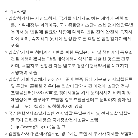
9.
기타사항
○
입찰참가자는 제안요청서
,
국가를 당사자로 하는 계약에 관한 법
률
,
기획재정부 계약예규
,
국가종합전자조달시스템 전자입찰특별
유의서 등 입찰에 필요한 사항에 대하여 입찰 전에 완전히 숙지하
여야 하며
,
숙지하지 못하여 발생한 모든 책임은 입찰참가자에게
귀속
○
입찰참가자는 청렴계약이행을 위한 특별유의서 및 청렴계약 특수조
건을 이행하겠다는
“
청렴계약이행서약서
”
를 제출한 것으로 간주
하며
,
낙찰자로 선정된 자는 별도로 청렴이행서약서를 대표자가
서명하여 제출
○
입찰참가희망업체가 전산장비 준비 부족 등의 사유로 전자입찰등록
및 투찰이 곤란한 경우에는 입찰마감
24
시간 이전에 조달청 정부
조달콜센터
(1588-0800)
로 장애해결을 위해 문의하시기 바라며 장
애발생에도 불구하고 조달청 정부조달콜센터로 문의하지 않아 발
생되는 모든 책임은 입찰참가자에 있음
○
국가종합전자조달시스템 전자입찰 특별유의서 및 전자입찰 입찰자
등록에 관련된 내용은 국가종합전자조달시스템
(http://www.g2b.go.kr)
을 참고
○
입찰참가자가 면세사업자인 경우에는 투찰 시 부가가치세를 포함하