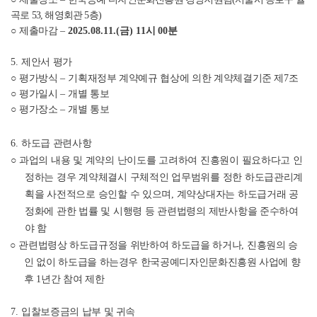
곡로
53,
해영회관
5
층
)
○
제출마감
–
2025.08.11.(
금
) 11
시
00
분
5.
제안서 평가
○
평가방식
–
기획재정부 계약예규 협상에 의한 계약체결기준 제
7
조
○
평가일시
–
개별 통보
○
평가장소
–
개별 통보
6.
하도급 관련사항
○
과업의 내용 및 계약의 난이도를 고려하여 진흥원이 필요하다고 인
정하는 경우 계약체결시 구체적인 업무범위를 정한 하도급관리계
획을 사전적으로 승인할 수 있으며
,
계약상대자는 하도급거래 공
정화에 관한 법률 및 시행령 등 관련법령의 제반사항을 준수하여
야 함
○
관련법령상 하도급규정을 위반하여 하도급을 하거나
,
진흥원의 승
인 없이 하도급을 하는경우 한국공예디자인문화진흥원 사업에 향
후
1
년간 참여 제한
7.
입찰보증금의 납부 및 귀속