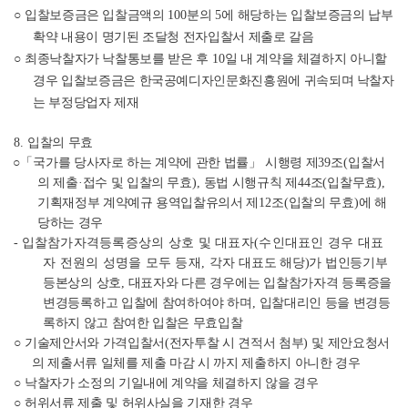
○
입찰보증금은 입찰금액의
100
분의
5
에 해당하는 입찰보증금의 납부
확약 내용이 명기된 조달청 전자입찰서 제출로 갈음
○
최종낙찰자가 낙찰통보를 받은 후
10
일 내 계약을 체결하지 아니할
경우 입찰보증금은 한국공예디자인문화진흥원에 귀속되며 낙찰자
는 부정당업자 제재
8.
입찰의 무효
○「
국가를 당사자로 하는 계약에 관한 법률
」
시행령 제
39
조
(
입찰서
의 제출
·
접수 및 입찰의 무효
),
동법 시행규칙 제
44
조
(
입찰무효
),
기획재정부 계약예규 용역입찰유의서 제
12
조
(
입찰의 무효
)
에 해
당하는 경우
-
입찰참가자격등록증상의 상호 및 대표자
(
수인대표인 경우 대표
자 전원의 성명을 모두 등재
,
각자
대
표도 해당
)
가 법인등기부
등본상의 상호
,
대표자와 다른 경우에는 입찰참가자격 등록증을
변경등록하
고 입찰에 참여하여야 하며
,
입찰대리인 등을 변경등
록하지 않고 참여한 입찰은 무효입찰
○
기술제안서와 가격입찰서
(
전자투찰 시 견적서 첨부
)
및 제안요청서
의 제출서류 일체를 제출 마감 시 까지 제출하지 아니한 경우
○
낙찰자가 소정의 기일내에 계약을 체결하지 않을 경우
○
허위서류 제출 및 허위사실을 기재한 경우