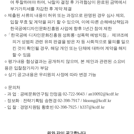
여 투찰하여야 하며
,
낙찰자 결정 후 가격협상이 완료된 금액에서
부가가치세를 차감한 후 계약 체결
○
제출된 서류의 내용이 허위 또는 과장으로 판명된 경우 심사 제외
,
입찰 무효 및 계약을 파기 할 수 있으며
,
이에 따른 손해배상책임과
한국공예디자인문화진흥원 사업에 향후
1
년간 참여 제한
○「
한국공예
·
디자인문화진흥원 성희롱
･
성폭력 예방지침
」
제
18
조에
의거 성범죄 관련 유죄 판결을 받은 자 등 사회적으로 물의를 일으
킨 것이 확인될 경우
,
해당 개인 또는 단체에 대하여 계약을 해지
할 수
있음
○
평가내용
·
협상결과는 공개하지 않으며
,
본 제안과 관련된 소요비
용은 입찰참가자가 부담
○
상기 공고내용은 우리원의 사정에 따라 변경 가능
○
문의처
-
과 업
:
공예문화연구팀 안정음
02-722-9043 / an10092@kcdf.kr
-
정보화
:
전략기획팀 송현경
02-398-7917 / hksong@kcdf.kr
-
입 찰
:
경영지원팀 황호빈
02-398-7925 / h337@kcdf.kr
위와 같이 공고합니다
.