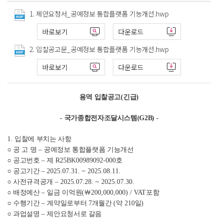
1. 제안요청서_공예정보 통합플랫폼 기능개선.hwp
바로보기
다운로드
2. 입찰공고문_공예정보 통합플랫폼 기능개선.hwp
바로보기
다운로드
용역 입찰공고
(
긴급
)
-
국가종합전자조달시스템
(G2B) -
1.
입찰에 부치는 사항
○
공 고 명
–
공예정보 통합플랫폼 기능개선
○
공고번호
–
제
R25BK00989092-000
호
○
공고기간
–
2025.07.31. ~ 2025.08.11.
○
사전규격공개
–
2025.07.28. ~ 2025.07.30.
○
배정예산
–
일금 이억원
(
￦
200,000,000) / VAT
포함
○
수행기간
–
계약일로부터
7
개월간
(
약
210
일
)
○
과업설명
–
제안요청서로 갈음