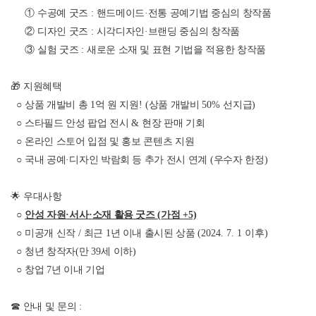
①
수공예 굿즈
:
핸드메이드
·
전통 공예기법 중심의 창작품
②
디자인 굿즈
:
시각디자인
·
브랜딩 중심의 창작품
③
실험 굿즈
:
새로운 소재 및 표현 기법을 적용한 창작품
🎁
지원혜택
○
상품 개발비 총
1
억 원 지원
! (
상품 개발비
50%
선지급
)
○
스타필드 안성 팝업 전시
&
현장 판매 기회
○
온라인 스토어 입점 및 홍보 콘텐츠 지원
○
국내 공예
·
디자인 박람회 등 추가 전시 연계
(
우수자 한정
)
🌟
우대사항
○
안성 자원
·
서사
·
소재 활용 굿즈
(
가점
+5)
○
미공개 신작
/
최근
1
년 이내 출시된 상품
(2024. 7. 1
이후
)
○
청년 창작자
(
만
39
세 이하
)
○
창업
7
년 이내 기업
☎
안내 및 문의
: