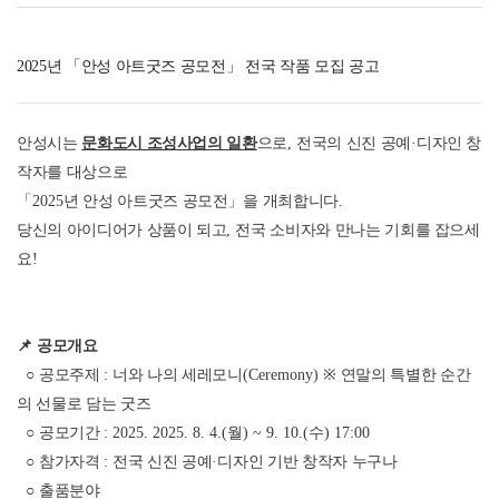
2025년
「안성 아트굿즈 공모전」
전국 작품 모집 공고
안성시는
문화도시 조성사업의 일환
으로
,
전국의 신진 공예
·
디자인 창
작자를 대상으로
「
2025
년 안성 아트굿즈 공모전
」
을 개최합니다
.
당신의 아이디어가 상품이 되고
,
전국 소비자와 만나는 기회를 잡으세
요
!
📌
공모개요
○
공모주제
:
너와 나의 세레모니
(Ceremony)
※
연말의 특별한 순간
의 선물로 담는 굿즈
○
공모기간
: 2025. 2025. 8. 4.(
월
) ~ 9. 10.(
수
) 17:00
○
참가자격
:
전국 신진
공예
·
디자인 기반 창작자 누구나
○
출품분야