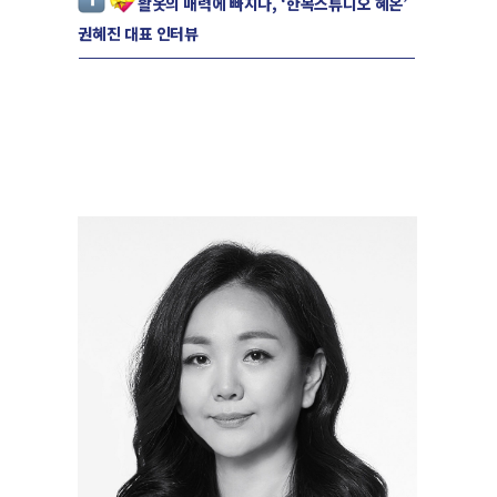
활옷의 매력에 빠지다, ‘한복스튜디오 혜온’
권혜진 대표 인터뷰