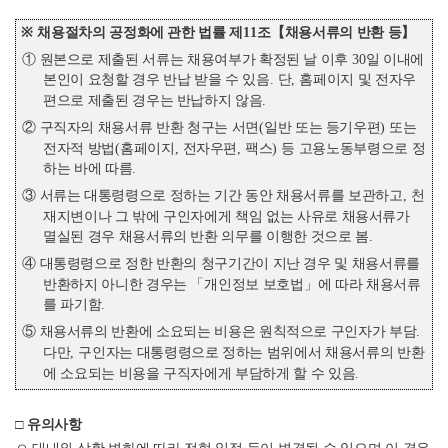
※
채용절차의 공정화에 관한 법률 제
11
조
【
채용서류의 반환 등
】
①
원본으로 제출된 서류는 채용여부가 확정된 날 이후
30
일 이내에
본인이 요청할 경우 반납 받을 수 있음
.
단
,
홈페이지 및 전자우
편으로 제출된 경우는 반납하지 않음
.
②
구직자의 채용서류 반환 청구는 서면
(
일반 또는 등기우편
)
또는
전자적 방법
(
홈페이지
,
전자우편
,
팩스
)
등 고용노동부령으로 정
하는 바에 따름
.
③
서류는 대통령령으로 정하는 기간 동안 채용서류를 보관하고
,
천
재지변이나 그 밖에 구인자에게 책임 없는 사유로 채용서류가
멸실된 경우 채용서류의 반환 의무를 이행한 것으로 봄
.
④
대통령령으로 정한 반환의 청구기간이 지난 경우 및 채용서류를
반환하지 아니한 경우는
「
개인정보 보호법
」
에 따라 채용서류
를 파기함
.
⑤
채용서류의 반환에 소요되는 비용은 원칙적으로 구인자가 부담
.
다만
,
구인자는 대통령령으로 정하는 범위에서 채용서류의 반환
에 소요되는 비용을 구직자에게 부담하게 할 수 있음
.
□
유의사항