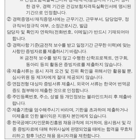
한 경우
,
경력 기간은 건강보험자격득실확인서에 명시된
기간으로 인정합니다
.
②
경력증명서
/
재직증명서에는 근무기간
,
근무부서
,
담당업무
,
정
규직
/
비정규직 여부
,
소정근로시간
,
발급
담당자 및 확인자 연락처
(
전화번호
,
이메일
)
가 반드시 기재되어야
합니다
.
③
경력사항 기준
(
금전적 보수를 받고 일정기간 근무한 이력
)
에 맞는
사항만 증빙자료를 제출하시기 바랍니다
.
※
금전적 보수를 받지 않고 수행한 산학프로젝트
,
연구회
,
동아리 등의 활동은 증빙
자료를 제출하지 않습니다
.
④
제출서류는 응시 자격 요건 및 진위 확인을 위해서만 활용될 뿐
,
심사위원 등 제
3
자에게 절대 제공되지
않습니다
.
⑤
면접전형 대상자 증빙서류 제출시
,
외국어 서류는 한국어 번역공
증도 첨부해야 제출한 것으로 인정합니다
.
⑥
주민등록번호
,
주소
,
성별 등 개인정보는 블라인드처리 후 제출바
랍니다
.
⑦
제출기한을 엄수해주시기 바라며
,
기한을 초과하여 제출하거나
미제출로 인한 불이익은 지원자 본인에게 있습니다
.
⑧
한국공예디자인문화진흥원 채용규칙에 의거하여
,
응시원서 및 각
종 증빙자료에 대해 허위사실에 판명되었을
때에는 합격을 무효처
리하고 향후
5
년간 채용 응시자격을 제한합니다
.