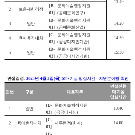
13:40
[B-
문화예술행정지원
2
보훈제한경쟁
01]
(
공예문화연구
)
[D-
문화예술행정지원
14:20
3
일반
01]
(
공예문화산업
)
[C-
문화예술행정지원
14:50
4
육아휴직대체
02]
(
공공디자인기반
)
[D-
문화예술행정지원
15:30
5
일반
02]
(
공공디자인기반
)
-
면접일정
:
2025
년
4
월
3
일
(
목
)
※
대기실 입실시간
:
지원분야별 확인
면접전형
대기실
연번
구분
채용직무
입실시간
[D-
문화예술행정지원
13:40
1
일반
03]
(
공공디자인
)
[C-
14:00
2
육아휴직대체
사무행정
(
회계
)
01]
[D-