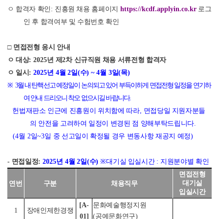
ㅇ 합격자 확인
:
진흥원 채용 홈페
이지
https://kcdf.applyin.co.kr
로그
인 후 합격여부 및 수험번호 확인
□
면접전형 응시 안내
ㅇ 대상
: 2025
년 제
2
차 신규직원 채용 서류전형 합격자
ㅇ 일시
:
2025
년
4
월
2
일
(
수
) ~ 4
월
3
일
(
목
)
※
3
월 내 탄핵선고 예정일이 논의되고 있어 부득이하게 면접전형 일정을 연기하
여 안내 드리오니 착오 없으시길 바랍니다
.
헌법재판소 인근에 진흥원이 위치함에 따라
,
면접당일 지원자분들
의 안전을 고려하여 일정이 변경된 점 양해부탁드립니다
.
(4
월
2
일
~3
일 중 선고일이 확정될 경우 변동사항 재공지 예정
)
-
면접일정
:
2025
년
4
월
2
일
(
수
)
※
대기실 입실시간
:
지원분야별 확인
면접전형
대기실
연번
구분
채용직무
입실시간
[A-
문화예술행정지원
1
장애인제한경쟁
01]
(
공예문화연구
)