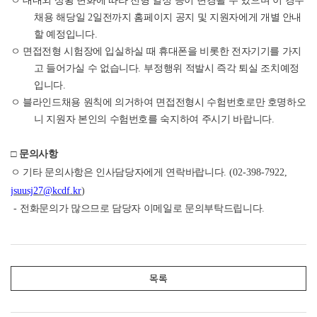
ㅇ
대내외 상황 변화에 따라 전형 일정 등이 변경될 수 있으며 이 경우
채용 해당일
2
일전까지
홈페이지 공지 및 지원자에게 개별 안내
할 예정입니다
.
ㅇ 면접전형 시험장에 입실하실 때 휴대폰을 비롯한 전자기기를 가지
고 들어가실 수 없습니다
.
부정행위 적발시 즉각 퇴실 조치예정
입니다
.
ㅇ 블라인드채용 원칙에 의거하여 면접전형시 수험번호로만 호명하오
니 지원자 본인의 수험번호를 숙지하여 주시기 바랍니다
.
□
문의사항
ㅇ 기타 문의사항은 인사담당자에게 연락바랍니다
. (02-398-7922,
jsuusj27@kcdf.kr
)
-
전화문의가 많으므로 담당자 이메일로 문의부탁드립니다
.
목록