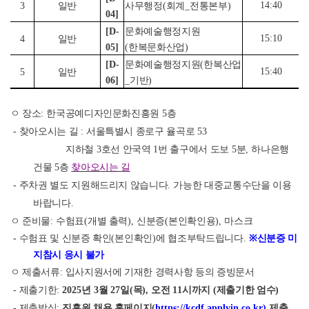
14:40
3
일반
사무행정
(
회계
_
전통본부
)
04]
[D-
문화예술행정지원
15:10
4
일반
05]
(
한복문화산업
)
[D-
문화예술행정지원
(
한복산업
15:40
5
일반
06]
_
기반
)
ㅇ 장소
:
한국공예디자인문화진흥원
5
층
-
찾아오시는 길
:
서울특별시 종로구 율곡로
53
지하철
3
호선 안국역
1
번 출구에서 도보
5
분
,
하나은행
건물
5
층
찾아오시는 길
-
주차권 별도 지원해드리지 않습니다
.
가능한 대중교통수단을 이용
바랍니다
.
ㅇ 준비물
:
수험표
(
개별 출력
),
신분증
(
본인확인용
),
마스크
-
수험표 및 신분증 확인
(
본인확인
)
에 협조부탁드립니다
.
※
신분증 미
지참시 응시 불가
ㅇ 제출서류
:
입사지원서에 기재한 경력사항 등의 증빙문서
-
제출기한
:
2025
년
3
월
27
일
(
목
),
오전
11
시까지
(
제출기한 엄수
)
-
제출방식
:
진흥원 채용 홈페이지
(
https://kcdf.applyin.co.kr)
제출