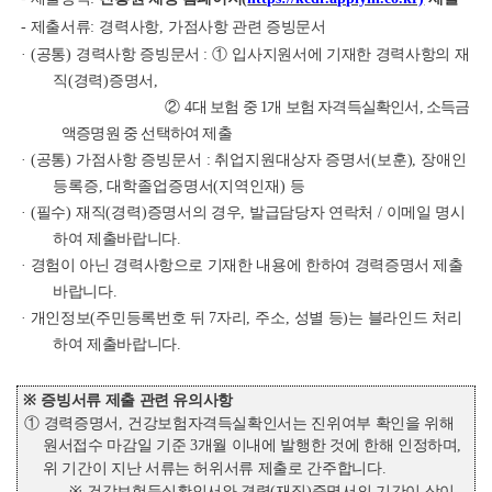
-
제출서류
:
경력사항
,
가점사항 관련 증빙문서
· (
공통
)
경력사항 증빙문서
:
①
입사지원서에 기재한 경력사항의 재
직
(
경력
)
증명서
,
②
4
대 보험 중
1
개 보험 자격득실확인서
,
소득금
액증명원 중 선택하여 제출
· (
공통
)
가점사항 증빙문서
:
취업지원대상자 증명서
(
보훈
),
장애인
등록증
,
대학졸업증명서
(
지역인재
)
등
· (
필수
)
재직
(
경력
)
증명서의 경우
,
발급담당자 연락처
/
이메일 명시
하여 제출바랍니다
.
·
경험이 아닌 경력사항으로 기재한 내용에 한하여 경력증명서 제출
바랍니다
.
·
개인정보
(
주민등록번호 뒤
7
자리
,
주소
,
성별 등
)
는 블라인드 처리
하여 제출바랍니다
.
※
증빙서류 제출 관련 유의사항
①
경력증명서
,
건강보험자격득실확인서는 진위여부 확인을 위해
원서접수 마감일 기준
3
개월 이내에 발행한 것에 한해 인정하며
,
위 기간이 지난 서류는 허위서류 제출로 간주합니다
.
※
건강보험득실확인서와 경력
(
재직
)
증명서의 기간이 상이