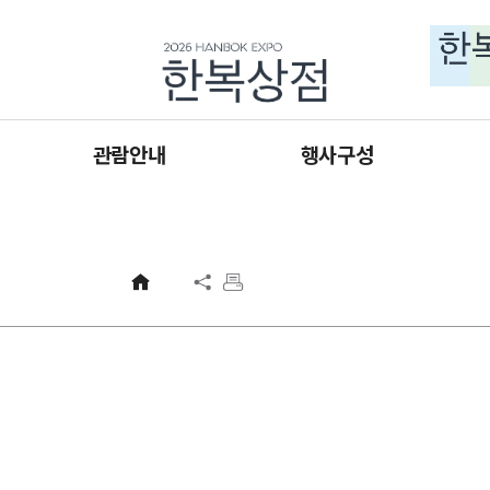
주메뉴 바로가기
본문 바로가기
하단 바로가기
관람안내
행사구성
입장 안내
판매관
오시는 길
기획관
사업홍보관
교육관
협력관
체험·휴게공간