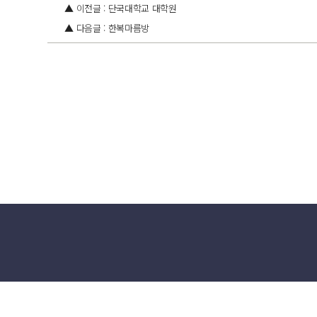
▲ 이전글 : 단국대학교 대학원
▲ 다음글 : 한복마름방
한국공예∙디자인문화진흥원
주소
서울 종로구 율곡로33 안국