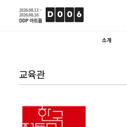
2026.08.13 ~
D
0
0
6
2026.08.16
DDP 아트홀
소개
행사소개
지난행사
교육관
행사사진
참가신청