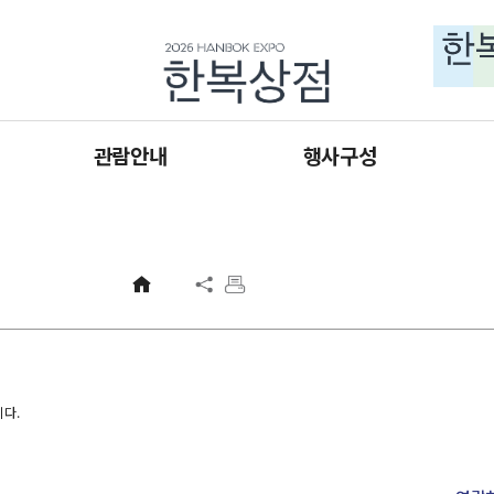
주메뉴 바로가기
본문 바로가기
하단 바로가기
관람안내
행사구성
입장 안내
판매관
오시는 길
기획관
사업홍보관
교육관
협력관
니다.
체험·휴게공간