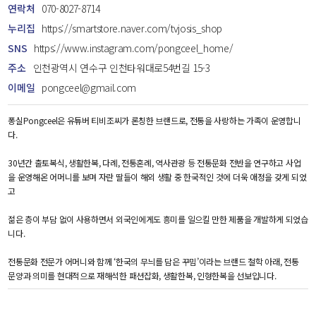
연락처
070-8027-8714
누리집
https://smartstore.naver.com/tvjosis_shop
SNS
https://www.instagram.com/pongceel_home/
주소
인천광역시 연수구 인천타워대로54번길 15-3
이메일
pongceel@gmail.com
퐁실Pongceel은 유튜버 티비조씨가 론칭한 브랜드로, 전통을 사랑하는 가족이 운영합니
다.
30년간 출토복식, 생활한복, 다례, 전통혼례, 역사관광 등 전통문화 전반을 연구하고 사업
을 운영해온 어머니를 보며 자란 딸들이 해외 생활 중 한국적인 것에 더욱 애정을 갖게 되었
고
젊은 층이 부담 없이 사용하면서 외국인에게도 흥미를 일으킬 만한 제품을 개발하게 되었습
니다.
전통문화 전문가 어머니와 함께 ‘한국의 무늬를 담은 꾸밈’이라는 브랜드 철학 아래, 전통
문양과 의미를 현대적으로 재해석한 패션잡화, 생활한복, 인형한복을 선보입니다.