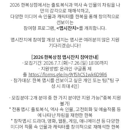
2026 한복상점에서는 출토복식과 역사 속 인물의 차림을 나
만의 감각으로 재해석하고,
다양한 미디어 속 인물과 캐릭터를 한복을 통해 창의적으로
선보이는
참여형 프로그램,
<맵시잔치>
를 개최합니다.
맵시잔치에 참여할 개성 넘치는 맵시꾼 여러분의 많은 지원
기다리겠습니다!!
[2026 한복상점 맵시잔치 참여안내]
- 모집기간: 2026.7.7.(화)~7.26.(일) 18:00까지
- 지원방법: 온라인 구글폼 제
출
https://forms.gle/ny9YfShCS1wk6D9R6
- 참가대상: 한복 맵시를 선보이고 싶은 개인 또는 팀(*팀 구
성 시 최대 4인)
- 모집분야: 2개 분야 중 한 가지 분야만 지원 가능(*중복 지원
불가)
* 전통맵시: 출토복식, 역사 속 인물, 고전회화 및 예술작품 등
에 나타난 차림을 재현한 한복
* 창작맵시: 드라마, 영화, 웹툰, 게임, 애니메이션 등 다양한
미디어 작품 속 인물과 캐릭터를 창의적으로 재해석한 한복