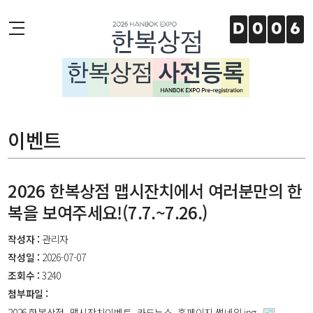
주메뉴 바로가기
본문 바로가기
하단 바로가기
D
0
0
6
이벤트
2026 한복상점 맵시잔치에서 여러분만의 한
복을 보여주세요!(7.7.~7.26.)
작성자 :
관리자
작성일 :
2026-07-07
조회수 :
3240
첨부파일 :
2026 한복상점_맵시잔치이벤트_카드뉴스_홈페이지 썸네일.jpg