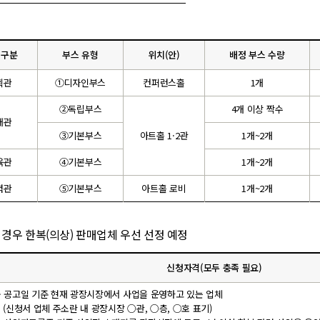
 구분
부스 유형
위치(안)
배정 부스 수량
획관
①디자인부스
컨퍼런스홀
1개
②독립부스
4개 이상 짝수
매관
③기본부스
아트홀 1·2관
1개~2개
육관
④기본부스
1개~2개
력관
⑤기본부스
아트홀 로비
1개~2개
 경우 한복(의상) 판매업체 우선 선정 예정
신청자격(모두 충족 필요)
- 공고일 기준 현재 광장시장에서 사업을 운영하고 있는 업체
(신청서 업체 주소란 내 광장시장 ○관, ○층, ○호 표기)