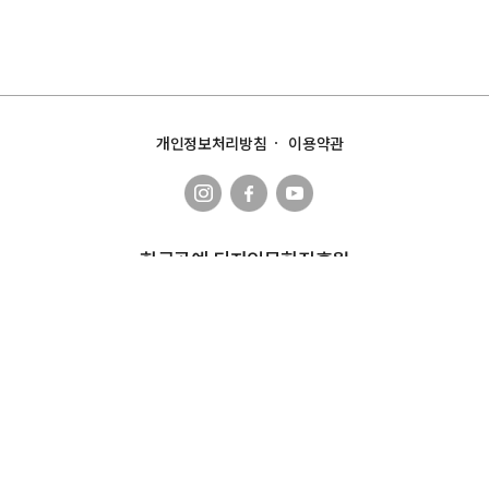
개인정보처리방침
이용약관
한국공예∙디자인문화진흥원
주소
서울 종로구 율곡로33 안국빌딩 7층
문의
hanbokexpo@kcdf.kr
한복상점 누리집에 게재된 정보의 무단 도용, 전제, 활용, 배포를 금합니다.
한복상점 누리집 내에서의 이메일 무단 수집 거부
본 누리집에 게시된 이메일 주소가 전자우편 수집프로그램이나 그 밖의 기술
적 장치를 이용하여 무단으로
수집되는 것을 거부하며, 이를 위반시 정보통신망법에 의해 형사처벌됨을 유