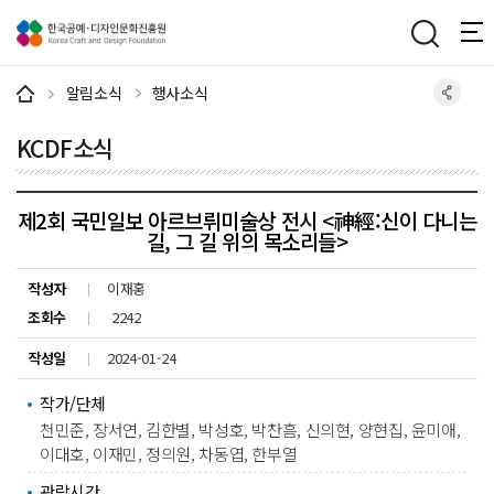
주메뉴 바로가기
본문 바로가기
하단 바로가기
알림소식
행사소식
KCDF소식
제2회 국민일보 아르브뤼미술상 전시 <神經:신이 다니는
길, 그 길 위의 목소리들>
작성자
이재홍
조회수
2242
작성일
2024-01-24
작가/단체
천민준, 장서연, 김한별, 박성호, 박찬흠, 신의현, 양현집, 윤미애,
이대호, 이재민, 정의원, 차동엽, 한부열
관람시간