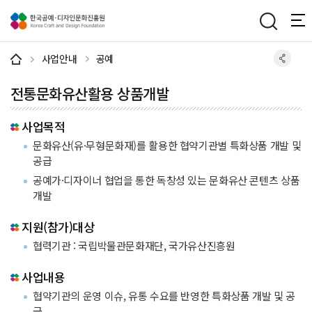
주메뉴 바로가기
본문 바로가기
하단 바로가기
사업안내
공예
전통문화유산활용 상품개발
사업목적
문화유산(유·무형문화재)를 활용한 협약기관별 특화상품 개발 및
공급
공예가·디자이너 협업을 통한 독창성 있는 문화유산 콘텐츠 상품
개발
지원(참가)대상
협력기관 : 국립박물관문화재단, 국가유산진흥원
사업내용
협약기관의 운영 이슈, 유통 수요를 반영한 특화상품 개발 및 공
급