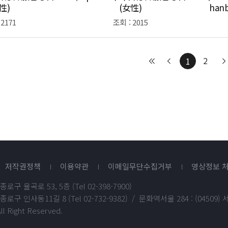
性)
(女性)
hanb
trad
 2171
조회 : 2015
2
1
저작권정책
이용약관
이메일무단수집거부
영상정보 
종로구 율곡로 53, 5층 (Tel 02-398-7900)
종로구 인사동11길 8 (Tel 02-732-9382) / 문화역서울 284 : (04509) 서울
ll Right Reserved.