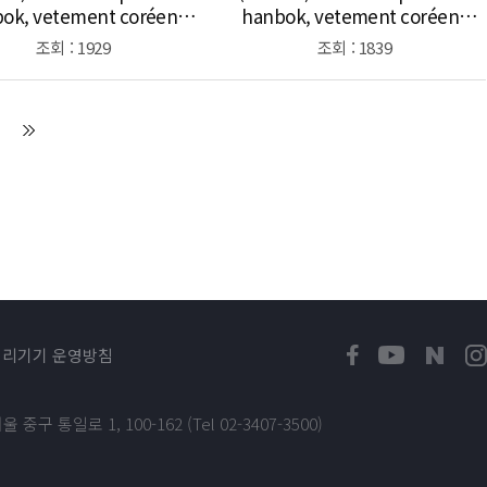
ok, vetement coréens
hanbok, vetement coréens
itionnel (pour hommes)
traditionnel (pour femmes)
조회 : 1929
조회 : 1839
처리기기 운영방침
 중구 통일로 1, 100-162 (Tel 02-3407-3500)