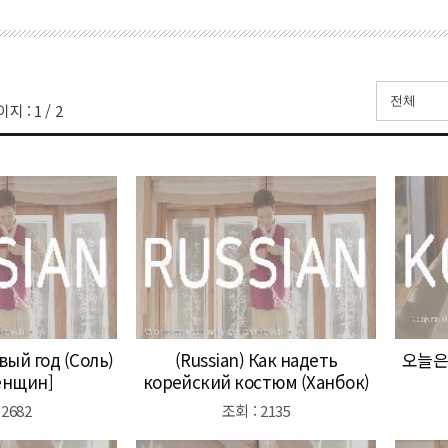
이지 :
1
/
2
овый год (Соль)
(Russian) Как надеть
오늘은 
енщин]
корейский костюм (Ханбок)
 2682
조회 : 2135