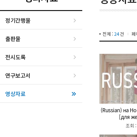
정기간행물
전체 :
24
건
페
출판물
전시도록
연구보고서
영상자료
(Russian) на Н
[для ж
조회 :