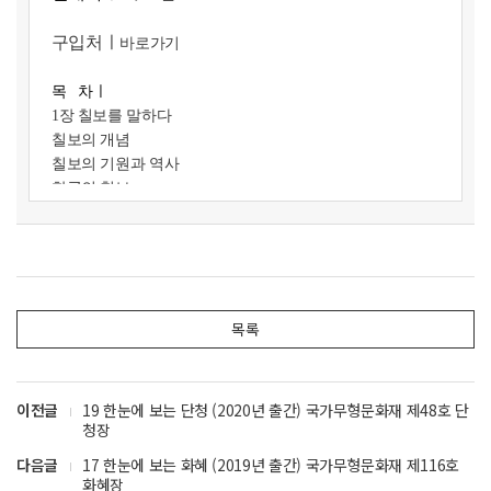
구입처ㅣ
바로가기
목 차
ㅣ
1장 칠보를 말하다
칠보의 개념
칠보의 기원과 역사
한국의 칠보
2장 칠보를 살피다
칠보의 쓰임새
칠보의 아름다움
목록
3장 칠보를 다루다
칠보 제작 방법
칠보의 유약
칠보 기법
이전글
19 한눈에 보는 단청 (2020년 출간) 국가무형문화재 제48호 단
청장
4장 칠보를 누리다
다음글
17 한눈에 보는 화혜 (2019년 출간) 국가무형문화재 제116호
손에서 손으로 전하는 칠보의 오늘과 내일
화혜장