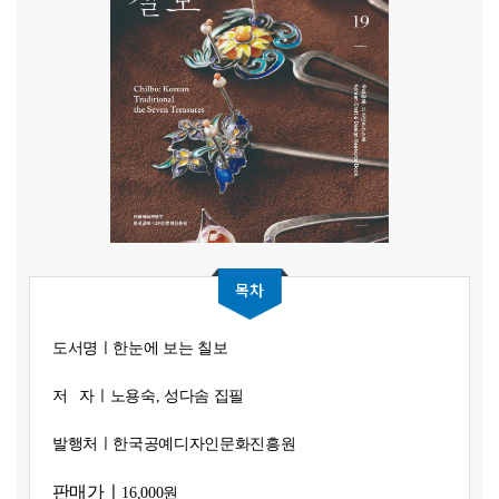
목차
도서명ㅣ
한눈에 보는 칠보
저 자ㅣ
노용숙, 성다솜 집필
발행처ㅣ
한국공예디자인문화진흥원
판매가ㅣ
16,000원