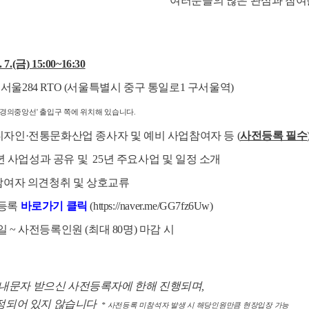
여러분들의 많은 관심과 참여
. 7.(금) 15:00~16:30
역서울284 RTO (서울특별시 중구 통일로1 구서울역)
 '경의중앙선' 출입구 쪽에 위치해 있습니다.
·디자인·전통문화산업 종사자 및 예비 사업참여자 등 (
사전등록 필수
24년 사업성과 공유 및 25년 주요사업 및 일정 소개
 의견청취 및 상호교류
전등록
바로가기 클릭
(https://naver.m
e/GG7fz6Uw)
일 ~ 사전등록인원 (최대 80명) 마감 시
안내문자 받으신 사전등록자에 한해 진행되며,
정되어 있지 않습니다
* 사전등록 미참석자 발생 시 해당인원만큼 현장입장 가능