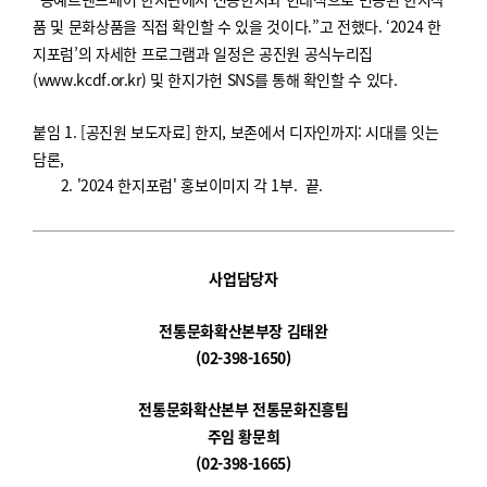
품 및 문화상품을 직접 확인할 수 있을 것이다
.”
고 전했다
.
‘2024
한
지포럼
’
의 자세한 프로그램과 일정은 공진원 공식누리집
(www.kcdf.or.kr
)
및 한지가헌
SNS
를 통해 확인할
수 있다
.
붙임
1. [공진원 보도자료] 한지, 보존에서 디자인까지: 시대를 잇는
담론,
2. '2024 한지포럼' 홍보이미지 각 1부. 끝.
사업담당자
전통문화확산본부장
김태완
(02-398-1650)
전통문화확산본부 전통문화진흥팀
주임 황문희
(02-398-1665)