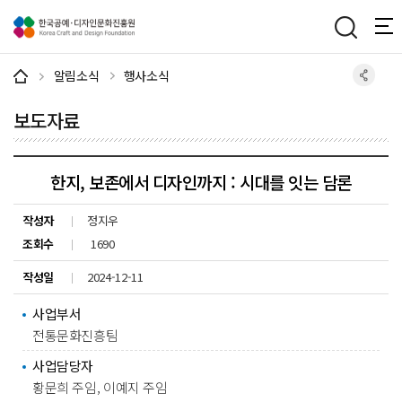
주메뉴 바로가기
본문 바로가기
하단 바로가기
알림소식
행사소식
보도자료
한지, 보존에서 디자인까지 : 시대를 잇는 담론
작성자
정지우
조회수
1690
작성일
2024-12-11
사업부서
전통문화진흥팀
사업담당자
황문희 주임, 이예지 주임