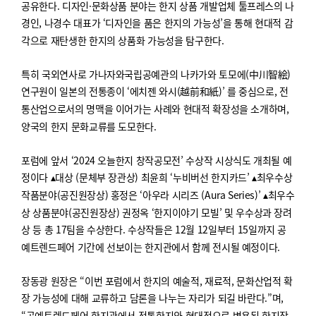
공유한다
.
디자인
·
문화상품 분야는 한지 상품 개발업체 툴프레스의 나
경인
,
나경수 대표가
‘
디자인을 품은 한지의 가능성
’
을 통해 현대적 감
각으로 재탄생한 한지의 상품화 가능성을 탐구한다
.
특히 국외연사로 가나자와국립공예관의 나카가와 토모에
(
中川智絵
)
연구원이 일본의 전통종이
‘
에치젠 와시
(
越前和紙
)’
를 중심으로
,
전
통산업으로서의 명맥을 이어가는 사례와 현대적 확장성을 소개하며
,
양국의 한지 문화교류를 도모한다
.
포럼에 앞서
‘2024
오늘한지 창작공모전
’
수상작 시상식도 개최될 예
정이다
▴
대상
(
문체부
장관상
)
최윤희
‘
누비버선 한지카드
’
▴
최우수상
작품분야
(
공진원장상
)
홍정은
‘
아우라 시리즈
(Aura Series)’
▴
최우수
상
상품분야
(
공진원장상
)
권정옥
‘
한지이야기 모빌
’
및 우수상과 장려
상 등 총
17
팀을 수상한다
.
수상작들은
12
월
12
일부터
15
일까지 공
예트렌드페어 기간에 선보이는 한지관에서 함께 전시될 예정이다
.
장동광 원장은
“
이번 포럼에서
한지의 예술적
,
재료적
,
문화산업적 확
장 가능성에 대해 교류하고 담론을 나누는 자리가 되길 바란다
.”
며
,
“
공예트렌드페어 한지관에서 전통한지와 현대적으로 변용된 한지작