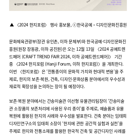
▲ 〈2024 한지포럼〉 행사 홍보물,
ⓒ한국공예‧디자인문화진흥원
문화체육관광부
(
장관 유인촌
,
이하 문체부
)
와 한국공예
·
디자인문화진
흥원
(
원장 장동광
,
이하 공진원
)
은 오는
12
월
13
일
〈
2024
공예트렌
드페어
(CRAFT TREND FAIR 2024,
이하 공예트렌드페어
)
〉
기간
중
〈
2024
한지포럼
(Hanji Forum,
이하 한지포럼
)
〉
을 개최한다
.
이번
〈
한지포럼
〉
은
‘
전통종이의 문화적 가치와 현대적 변용
’
을 주
제로
,
한지의 보존
·
복원
,
건축
,
디자인
·
문화상품 분야에서의 우수성과
재료적 확장성을 논의하는 장이 될 예정이다
.
보존
·
복원 분야에서는 간송미술관 이선형 유물관리팀장이
‘
간송미술
관 소장품의 보존처리에 사용된 우리 종이
’
를 주제로
,
예술품과 유물
복원에 활용된 한지의 사례와 우수성을 발표한다
.
건축 분야는 임태희
디자인연구소의 임태희 소장이
‘
한지에 관한 공간적 실험과 실천
’
을
주제로 한지와 전통소재를 활용한 한국적 건축 및 공간디자인 사례를