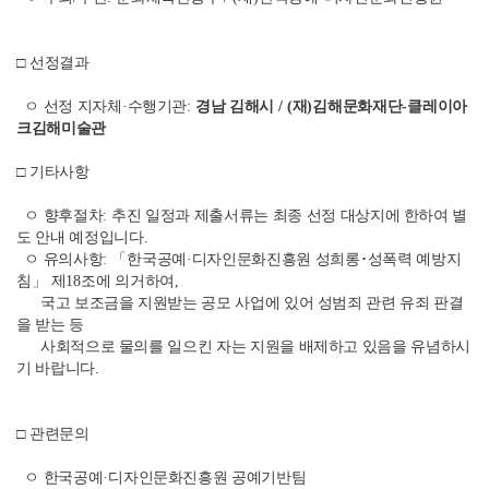
□
선정결과
ㅇ 선정 지자체
·
수행기관
:
경남 김해시
/ (
재
)
김해문화재단
-
클레이아
크김해미술관
□
기타사항
ㅇ 향후절차
:
추진 일정과 제출서류는 최종 선정 대상지에 한하여 별
도 안내 예정입니다
.
ㅇ 유의사항
:
「
한국공예
·
디자인문화진흥원 성희롱
･
성폭력 예방지
침
」
제
18
조에 의거하여
,
국고 보조금을 지원받는 공모 사업에 있어 성범죄 관련 유죄 판결
을 받는 등
사회적으로 물의를 일으킨 자는 지원을 배제하고 있음을 유념하시
기 바랍니다
.
□
관련문의
ㅇ 한국공예
·
디자인문화진흥원 공예기반팀