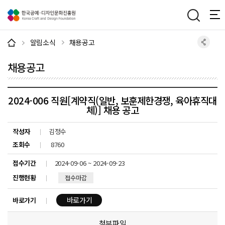
주메뉴 바로가기
본문 바로가기
하단 바로가기
알림소식
채용공고
채용공고
2024-006 직원[계약직(일반, 보훈제한경쟁, 육아휴직대
체)] 채용 공고
작성자
김정수
조회수
8760
접수기간
2024-09-06 ~ 2024-09-23
진행현황
접수마감
바로가기
바로가기
첨부파일