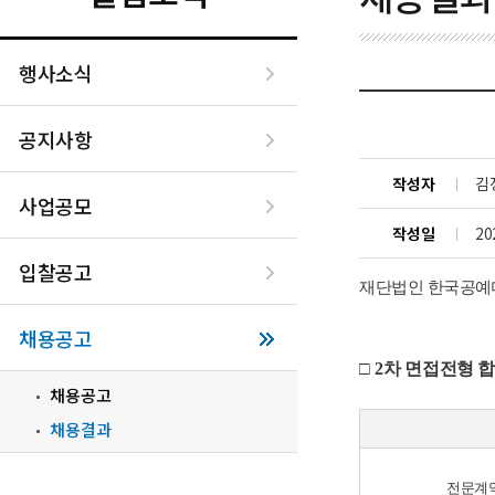
행사소식
공지사항
작성자
김
사업공모
작성일
20
입찰공고
재단법인 한국공예
채용공고
□
2
차 면접전형 
채용공고
채용결과
전문계