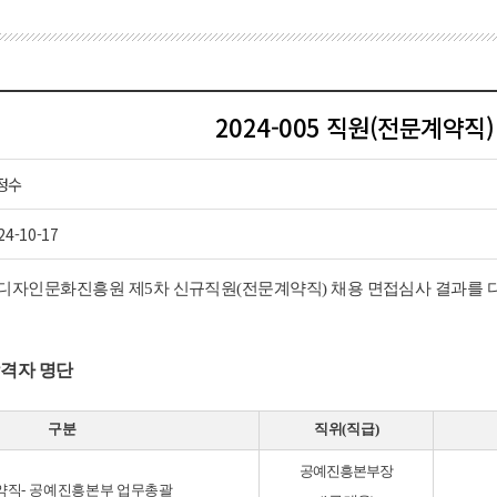
2024-005 직원(전문계약직
정수
24-10-17
디자인문화진흥원 제
5
차 신규직원
(
전문계약직
)
채용 면접심사 결과를
합격자 명단
구분
직위
(
직급
)
공예진흥본부장
약직
-
공예진흥본부 업무총괄